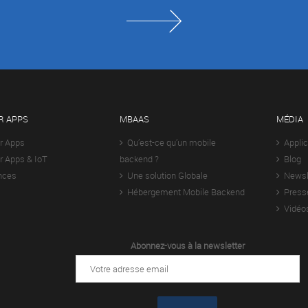
R APPS
MBAAS
MÉDIA
r Apps
Qu’est-ce qu’un mobile
Applic
 Apps & IoT
backend ?
Blog
nces
Une solution Globale
Newsle
Hébergement Mobile Backend
Press
Vidéo
Abonnez-vous à la newsletter