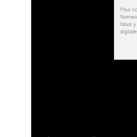
Pour co
Nomeo, 
Nous y 
digitale