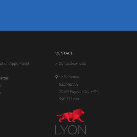
CONTACT
ation Apps Panel
Contactez-nous
Le Britannia,
tter
Bâtiment A,
e
20 Bd Eugène Deruelle,
s
69003 Lyon